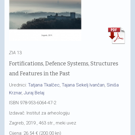
ZIA
13
Fortifications, Defence Systems, Structures
and Features in the Past
Urednici:
Tatjana Tkalčec
,
Tajana Sekelj Ivančan
,
Siniša
Krznar
,
Juraj Belaj
ISBN 978-953-6064-47-2
Izdavač: Institut za arheologiju
Zagreb, 2019., 463 str., meki uvez
Cijena: 26.54 € (200.00 kn)