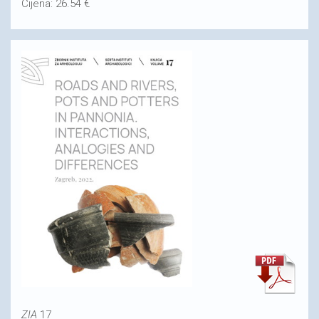
Cijena: 26.54 €
ZIA
17