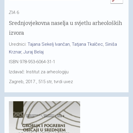
ZIA
6
Srednjovjekovna naselja u svjetlu arheoloških
izvora
Urednici:
Tajana Sekelj Ivančan
,
Tatjana Tkalčec
,
Siniša
Krznar
,
Juraj Belaj
ISBN 978-953-6064-31-1
Izdavač: Institut za arheologiju
Zagreb, 2017., 515 str, tvrdi uvez