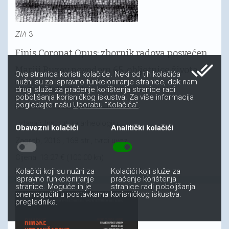
ZIA
3
Finis Coronat Opus: zbornik radova posvećen
done_all
Mariji Buzov povodom 65. obljetnice života
Ova stranica koristi kolačiće. Neki od tih kolačića
nužni su za ispravno funkcioniranje stranice, dok nam
Urednik:
Marko Dizdar
drugi služe za praćenje korištenja stranice radi
poboljšanja korisničkog iskustva. Za više informacija
pogledajte našu
Uporabu “Kolačića”
.
ISBN 978-953-6064-27-4
Izdavač: Institut za arheologiju
Obavezni kolačići
Analitički kolačići
toggle_off
toggle_on
Zagreb, 2016., 168 str., tvrdi uvez
Cijena: 13.27 € (100.00 kn)
Kolačići koji su nužni za
Kolačići koji služe za
ispravno funkcioniranje
praćenje korištenja
stranice. Moguće ih je
stranice radi poboljšanja
onemogućiti u postavkama
korisničkog iskustva.
preglednika.