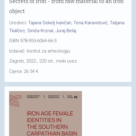
Secrets of iron - from raw material to an iron
object
Urednici:
Tajana Sekelj Ivančan
,
Tena Karavidović
,
Tatjana
Tkalčec
,
Siniša Krznar
,
Juraj Belaj
ISBN 978-953-6064-66-3
Izdavač: Institut za arheologiju
Zagreb, 2022., 220 str., meki uvez
Cijena: 26.54 €