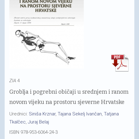
ZIA
4
Groblja i pogrebni običaji u srednjem i ranom
novom vijeku na prostoru sjeverne Hrvatske
Urednici:
Siniša Krznar
,
Tajana Sekelj Ivančan
,
Tatjana
Tkalčec
,
Juraj Belaj
ISBN 978-953-6064-24-3