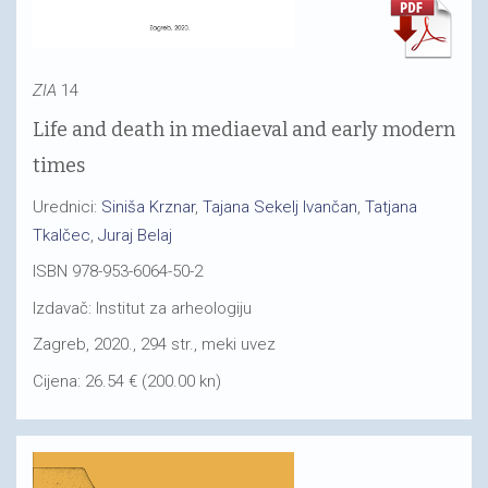
ZIA
14
Life and death in mediaeval and early modern
times
Urednici:
Siniša Krznar
,
Tajana Sekelj Ivančan
,
Tatjana
Tkalčec
,
Juraj Belaj
ISBN 978-953-6064-50-2
Izdavač: Institut za arheologiju
Zagreb, 2020., 294 str., meki uvez
Cijena: 26.54 € (200.00 kn)