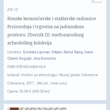
ZIA
12
Rimske keramičarske i staklarske radionice.
Proizvodnja i trgovina na jadranskom
prostoru. Zbornik III. međunarodnog
arheološkog kolokvija
Urednici:
Goranka Lipovac Vrkljan
,
Bartul Šiljeg
,
Ivana
Ožanić Roguljić
,
Ana Konestra
ISBN 978-953-6064-43-4
Izdavač: Institut za arheologiju i Muzej grada Crikvenice
Crikvenica, 2017., 546 str., meki uvez
Cijena: 53.09 € (400.00 kn)