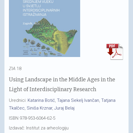
ZIA
18
Using Landscape in the Middle Ages in the
Light of Interdisciplinary Research
Urednici:
Katarina Botić
,
Tajana Sekelj Ivančan
,
Tatjana
Tkalčec
,
Siniša Krznar
,
Juraj Belaj
ISBN 978-953-6064-62-5
Izdavač: Institut za arheologiju