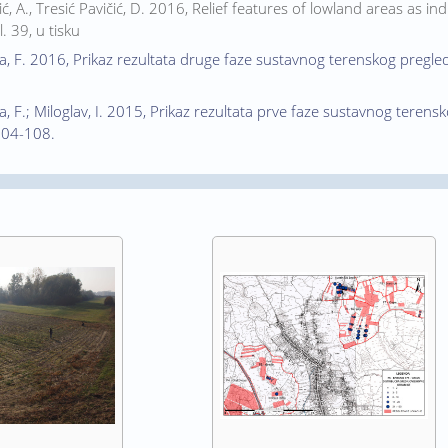
lić, A., Tresić Pavičić, D. 2016, Relief features of lowland areas as i
. 39, u tisku
ica, F. 2016, Prikaz rezultata druge faze sustavnog terenskog pregle
ca, F.; Miloglav, I. 2015, Prikaz rezultata prve faze sustavnog teren
 104-108.