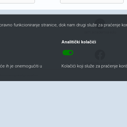
ispravno funkcioniranje stranice, dok nam drugi služe za praćenje kor
iarh.academia.edu
Analitički kolačići
toggle_on
facebook.com/iarh
uće ih je onemogućiti u
Kolačići koji služe za praćenje kor
6, osim ako nije drukčije naznačeno