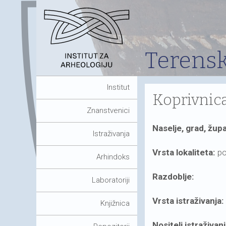
Terensk
Institut
Koprivnica
Znanstvenici
Naselje, grad, župa
Istraživanja
Vrsta lokaliteta:
po
Arhindoks
Razdoblje:
Laboratoriji
Vrsta istraživanja:
Knjižnica
Nositelj istraživan