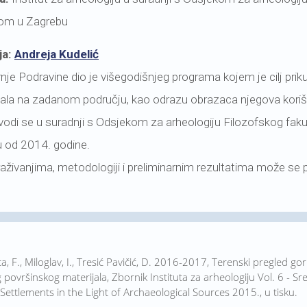
om u Zagrebu
ja:
Andreja Kudelić
nje Podravine dio je višegodišnjeg programa kojem je cilj priku
ala na zadanom području, kao odrazu obrazaca njegova korište
ovodi se u suradnji s Odsjekom za arheologiju Filozofskog faku
 od 2014. godine.
aživanjima, metodologiji i preliminarnim rezultatima može se 
ica, F., Miloglav, I., Tresić Pavičić, D. 2016-2017, Terenski pregled gor
površinskog materijala, Zbornik Instituta za arheologiju Vol. 6 - Sr
Settlements in the Light of Archaeological Sources 2015., u tisku.