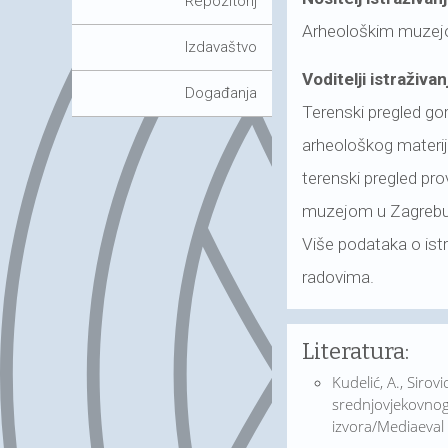
Repozitorij
Arheološkim muzej
Izdavaštvo
Voditelji istraživan
Događanja
Terenski pregled gor
arheološkog materij
terenski pregled pr
muzejom u Zagrebu
Više podataka o istr
radovima.
Literatura:
Kudelić, A., Sirov
srednjovjekovnog 
izvora/Mediaeval 