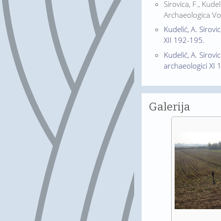
Sirovica, F., Kude
Archaeologica Vol
Kudelić, A. Sirov
XII 192-195.
Kudelić, A. Sirovi
archaeologici XI
Galerija