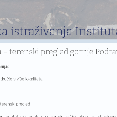
a istraživanja Institut
 – terenski pregled gornje Podr
nija:
dručje s više lokaliteta
terenski pregled
ja:
Institut za arheologiju u suradnji s Odsjekom za arheologiju