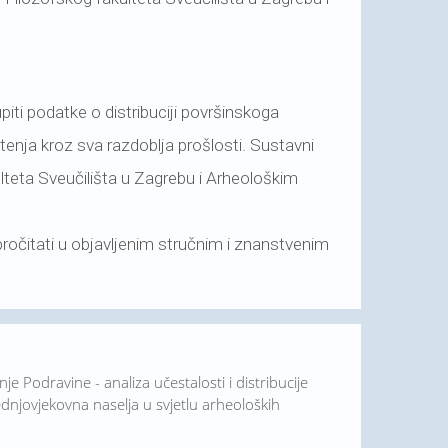
piti podatke o distribuciji površinskoga
nja kroz sva razdoblja prošlosti. Sustavni
lteta Sveučilišta u Zagrebu i Arheološkim
pročitati u objavljenim stručnim i znanstvenim
nje Podravine - analiza učestalosti i distribucije
ednjovjekovna naselja u svjetlu arheoloških