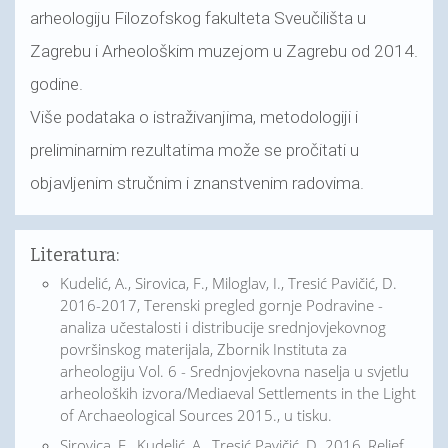
arheologiju Filozofskog fakulteta Sveučilišta u
Zagrebu i Arheološkim muzejom u Zagrebu od 2014.
godine.
Više podataka o istraživanjima, metodologiji i
preliminarnim rezultatima može se pročitati u
objavljenim stručnim i znanstvenim radovima.
Literatura:
Kudelić, A., Sirovica, F., Miloglav, I., Tresić Pavičić, D.
2016-2017, Terenski pregled gornje Podravine -
analiza učestalosti i distribucije srednjovjekovnog
površinskog materijala, Zbornik Instituta za
arheologiju Vol. 6 - Srednjovjekovna naselja u svjetlu
arheoloških izvora/Mediaeval Settlements in the Light
of Archaeological Sources 2015., u tisku.
Sirovica, F., Kudelić, A., Tresić Pavičić, D. 2016, Relief