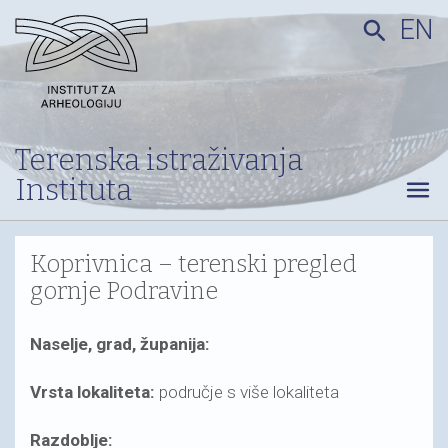
EN
search
Terenska istraživanja
Instituta
menu
Koprivnica – terenski pregled
gornje Podravine
Naselje, grad, županija:
Vrsta lokaliteta:
područje s više lokaliteta
Razdoblje: