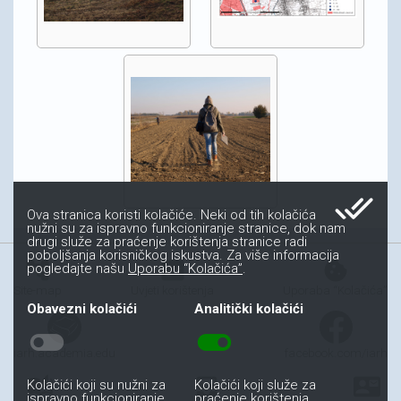
done_all
Ova stranica koristi kolačiće. Neki od tih kolačića
nužni su za ispravno funkcioniranje stranice, dok nam
drugi služe za praćenje korištenja stranice radi
poboljšanja korisničkog iskustva. Za više informacija
account_tree
fact_check
cookie
pogledajte našu
Uporabu “Kolačića”
.
Site-map
Uvjeti korištenja
Uporaba “Kolačića”
Obavezni kolačići
Analitički kolačići
toggle_off
toggle_on
iarh.academia.edu
facebook.com/iarh
auto_stories
all_inbox
contact_mail
Kolačići koji su nužni za
Kolačići koji služe za
ispravno funkcioniranje
praćenje korištenja