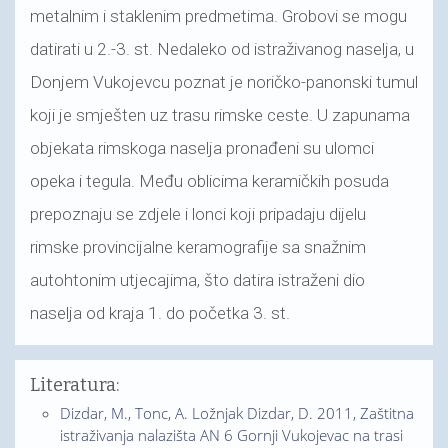
metalnim i staklenim predmetima. Grobovi se mogu
datirati u 2.-3. st. Nedaleko od istraživanog naselja, u
Donjem Vukojevcu poznat je noričko-panonski tumul
koji je smješten uz trasu rimske ceste. U zapunama
objekata rimskoga naselja pronađeni su ulomci
opeka i tegula. Među oblicima keramičkih posuda
prepoznaju se zdjele i lonci koji pripadaju dijelu
rimske provincijalne keramografije sa snažnim
autohtonim utjecajima, što datira istraženi dio
naselja od kraja 1. do početka 3. st.
Literatura:
Dizdar, M., Tonc, A. Ložnjak Dizdar, D. 2011, Zaštitna
istraživanja nalazišta AN 6 Gornji Vukojevac na trasi