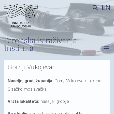
EN
search
Terenska istraživanja
Instituta
menu
Gornji Vukojevac
Naselje, grad, županija:
Gornji Vukojevac, Lekenik,
Sisačko-moslavačka
Vrsta lokaliteta:
naselje i groblje
Razdoblje:
kasno brončano doba, antika