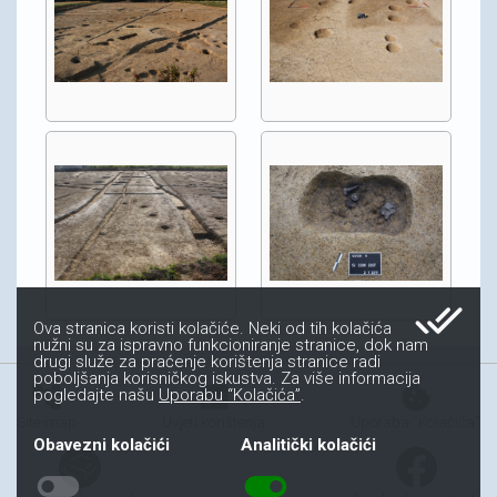
done_all
Ova stranica koristi kolačiće. Neki od tih kolačića
nužni su za ispravno funkcioniranje stranice, dok nam
drugi služe za praćenje korištenja stranice radi
poboljšanja korisničkog iskustva. Za više informacija
account_tree
fact_check
cookie
pogledajte našu
Uporabu “Kolačića”
.
Site-map
Uvjeti korištenja
Uporaba “Kolačića”
Obavezni kolačići
Analitički kolačići
toggle_off
toggle_on