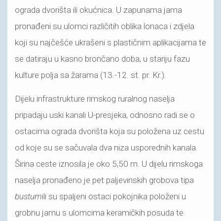
ograda dvorišta ili okućnica. U zapunama jama
pronađeni su ulomci različitih oblika lonaca i zdjela
koji su najčešće ukrašeni s plastičnim aplikacijama te
se datiraju u kasno brončano doba, u stariju fazu
kulture polja sa žarama (13.-12. st. pr. Kr.).
Dijelu infrastrukture rimskog ruralnog naselja
pripadaju uski kanali U-presjeka, odnosno radi se o
ostacima ograda dvorišta koja su položena uz cestu
od koje su se sačuvala dva niza usporednih kanala.
Širina ceste iznosila je oko 5,50 m. U dijelu rimskoga
naselja pronađeno je pet paljevinskih grobova tipa
bustum
ili su spaljeni ostaci pokojnika položeni u
grobnu jamu s ulomcima keramičkih posuda te