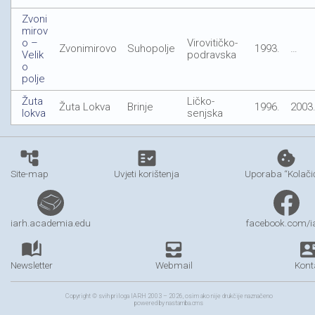
Zvoni
mirov
o –
Virovitičko-
Zvonimirovo
Suhopolje
1993.
…
Velik
podravska
o
polje
Žuta
Ličko-
Žuta Lokva
Brinje
1996.
2003
lokva
senjska
account_tree
fact_check
cookie
Site-map
Uvjeti korištenja
Uporaba “Kolači
iarh.academia.edu
facebook.com/i
auto_stories
all_inbox
contact_
Newsletter
Webmail
Kont
Copyright © svih priloga IARH 2003 – 2026, osim ako nije drukčije naznačeno
powered by nastamba.cms