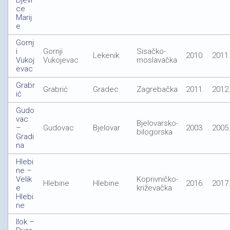
Djevi
ce
Marij
e
Gornj
i
Gornji
Sisačko-
Lekenik
2010.
2011
Vukoj
Vukojevac
moslavačka
evac
Grabr
Grabrić
Gradec
Zagrebačka
2011.
2012
ić
Gudo
vac
Bjelovarsko-
–
Gudovac
Bjelovar
2003.
2005
bilogorska
Gradi
na
Hlebi
ne –
Velik
Koprivničko-
Hlebine
Hlebine
2016.
2017
e
križevačka
Hlebi
ne
Ilok –