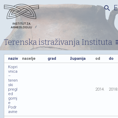
search
Terenska istraživanja Instituta
m
naziv
naselje
grad
županija
od
do
Kopri
vnica
–
teren
ski
pregl
2014.
2018
ed
gornj
e
Podr
avine