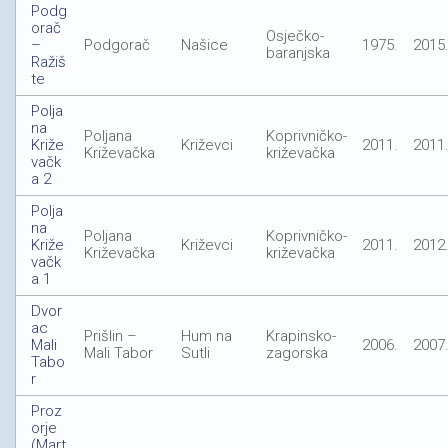
Podg
orač
Osječko-
–
Podgorač
Našice
1975.
2015
baranjska
Ražiš
te
Polja
na
Poljana
Koprivničko-
Križe
Križevci
2011.
2011
Križevačka
križevačka
vačk
a 2
Polja
na
Poljana
Koprivničko-
Križe
Križevci
2011.
2012
Križevačka
križevačka
vačk
a 1
Dvor
ac
Prišlin –
Hum na
Krapinsko-
Mali
2006.
2007
Mali Tabor
Sutli
zagorska
Tabo
r
Proz
orje
(Mart