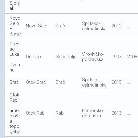
Sjenj
ak
Novo
Selo
Splitsko-
Novo Selo
Brač
2012.
…
–
dalmatinska
Bunje
Oreš
ac –
Luka
Virovitičko-
Orešac
Suhopolje
1997.
2008
i
podravska
Dvori
na
Splitsko-
Brač
Otok Brač
Brač
2015.
…
dalmatinska
Otok
Rab
–
arhe
Primorsko-
Otok Rab
Rab
2013.
…
ološk
goranska
a
topo
gafija