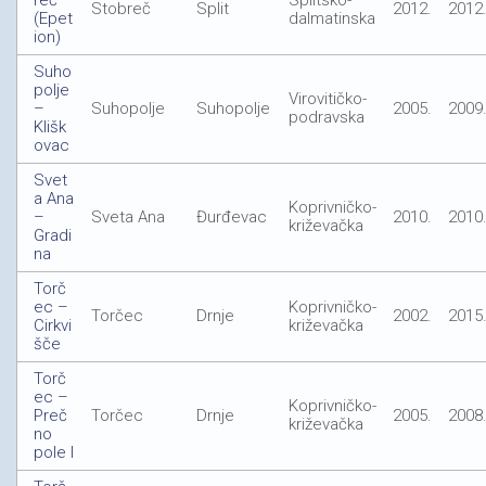
reč
Splitsko-
Stobreč
Split
2012.
2012
(Epet
dalmatinska
ion)
Suho
polje
Virovitičko-
–
Suhopolje
Suhopolje
2005.
2009
podravska
Klišk
ovac
Svet
a Ana
Koprivničko-
–
Sveta Ana
Đurđevac
2010.
2010
križevačka
Gradi
na
Torč
ec –
Koprivničko-
Torčec
Drnje
2002.
2015
Cirkvi
križevačka
šče
Torč
ec –
Koprivničko-
Preč
Torčec
Drnje
2005.
2008
križevačka
no
pole I