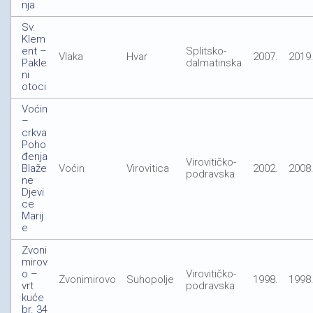
nja
Sv.
Klem
ent –
Splitsko-
Vlaka
Hvar
2007.
2019
Pakle
dalmatinska
ni
otoci
Voćin
–
crkva
Poho
đenja
Virovitičko-
Blaže
Voćin
Virovitica
2002.
2008
podravska
ne
Djevi
ce
Marij
e
Zvoni
mirov
o –
Virovitičko-
Zvonimirovo
Suhopolje
1998.
1998
vrt
podravska
kuće
br. 34