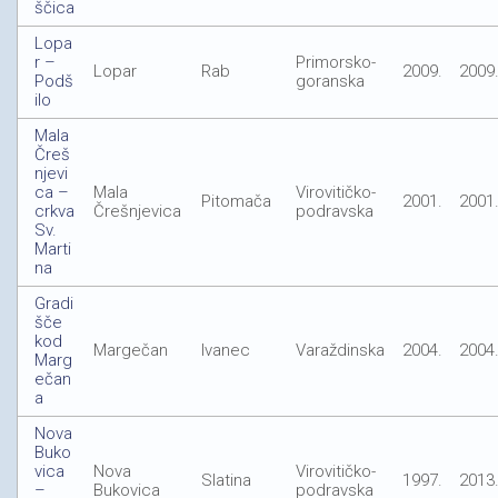
ščica
Lopa
r –
Primorsko-
Lopar
Rab
2009.
2009
Podš
goranska
ilo
Mala
Čreš
njevi
ca –
Mala
Virovitičko-
Pitomača
2001.
2001
crkva
Črešnjevica
podravska
Sv.
Marti
na
Gradi
šče
kod
Margečan
Ivanec
Varaždinska
2004.
2004
Marg
ečan
a
Nova
Buko
vica
Nova
Virovitičko-
Slatina
1997.
2013
–
Bukovica
podravska