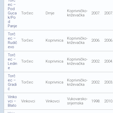
Torč
ec –
Pod
Koprivničko-
Guca
Torčec
Drnje
2007.
2007
križevačka
k/Po
d
Panje
Torč
ec –
Koprivničko-
Torčec
Koprivnica
2006.
2006
Rudič
križevačka
evo
Torč
ec –
Koprivničko-
Torčec
Koprivnica
2002.
2004
Ledin
križevačka
e
Torč
ec –
Koprivničko-
Torčec
Koprivnica
2002.
2003
Gradi
križevačka
ć
Vinko
Vukovarsko-
vci –
Vinkovci
Vinkovci
1998.
2010
srijemska
Blato