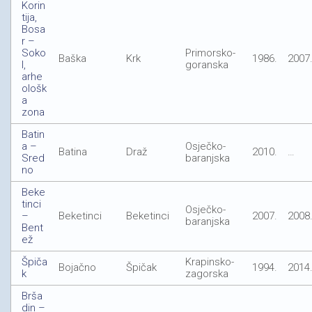
Korin
tija,
Bosa
r –
Soko
Primorsko-
Baška
Krk
1986.
2007
l,
goranska
arhe
ološk
a
zona
Batin
a –
Osječko-
Batina
Draž
2010.
…
Sred
baranjska
no
Beke
tinci
Osječko-
–
Beketinci
Beketinci
2007.
2008
baranjska
Bent
ež
Špiča
Krapinsko-
Bojačno
Špičak
1994.
2014
k
zagorska
Brša
din –