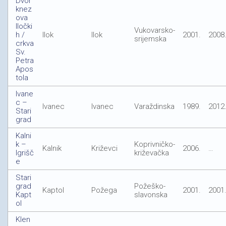
Dvor
knez
ova
Iločki
Vukovarsko-
h /
Ilok
Ilok
2001.
2008
srijemska
crkva
Sv.
Petra
Apos
tola
Ivane
c –
Ivanec
Ivanec
Varaždinska
1989.
2012
Stari
grad
Kalni
k –
Koprivničko-
Kalnik
Križevci
2006.
…
Igrišč
križevačka
e
Stari
grad
Požeško-
Kaptol
Požega
2001.
2001
Kapt
slavonska
ol
Klen