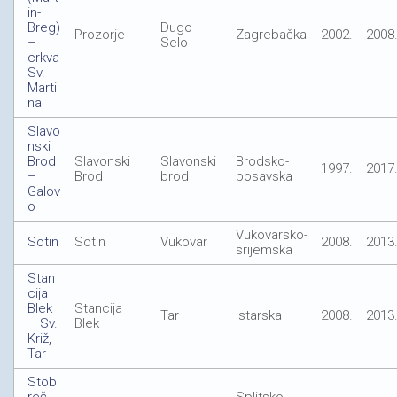
in-
Breg)
Dugo
Prozorje
Zagrebačka
2002.
2008
–
Selo
crkva
Sv.
Marti
na
Slavo
nski
Brod
Slavonski
Slavonski
Brodsko-
1997.
2017
–
Brod
brod
posavska
Galov
o
Vukovarsko-
Sotin
Sotin
Vukovar
2008.
2013
srijemska
Stan
cija
Blek
Stancija
Tar
Istarska
2008.
2013
– Sv.
Blek
Križ,
Tar
Stob