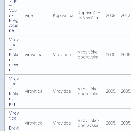
Virje
–
Volar
Koprivničko-
ski
Virje
Koprivnica
2008.
2013
križevačka
Breg
/Suši
ne
Virovi
tica
–
Virovitičko-
Kiško
Virovitica
Virovitica
2005.
2005
podravska
rija
sjeve
r
Virovi
tica
–
Virovitičko-
Virovitica
Virovitica
2005.
2005
Kiško
podravska
rija
jug
Virovi
tica
Virovitičko-
–
Virovitica
Virovitica
2005.
2005
podravska
Breki