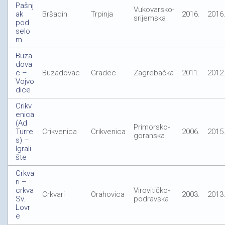
Pašnj
Vukovarsko-
ak
Bršadin
Trpinja
2016.
2016
srijemska
pod
selo
m
Buza
dova
c –
Buzadovac
Gradec
Zagrebačka
2011.
2012
Vojvo
dice
Crikv
enica
(Ad
Primorsko-
Turre
Crikvenica
Crikvenica
2006.
2015
goranska
s) –
Igrali
šte
Crkva
ri –
crkva
Virovitičko-
Crkvari
Orahovica
2003.
2013
Sv.
podravska
Lovr
e