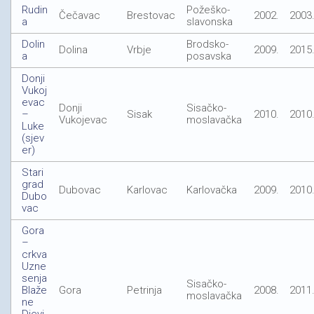
Rudin
Požeško-
Čečavac
Brestovac
2002.
2003
a
slavonska
Dolin
Brodsko-
Dolina
Vrbje
2009.
2015
a
posavska
Donji
Vukoj
evac
Donji
Sisačko-
–
Sisak
2010.
2010
Vukojevac
moslavačka
Luke
(sjev
er)
Stari
grad
Dubovac
Karlovac
Karlovačka
2009.
2010
Dubo
vac
Gora
–
crkva
Uzne
senja
Sisačko-
Blaže
Gora
Petrinja
2008.
2011
moslavačka
ne