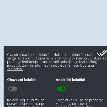
done_al
Ova stranica koristi kolačiće. Neki od tih kolačića nužni
su za ispravno funkcioniranje stranice, dok nam drugi služe za
praćenje korištenja stranice radi poboljšanja korisničkog
iskustva. Za više informacija pogledajte našu
Uporabu
“Kolačića”
.
Obavezni kolačići
Analitički kolačići
toggle_off
toggle_on
Kolačići koji su nužni za
Kolačići koji služe za praćenje
ispravno funkcioniranje
korištenja stranice radi