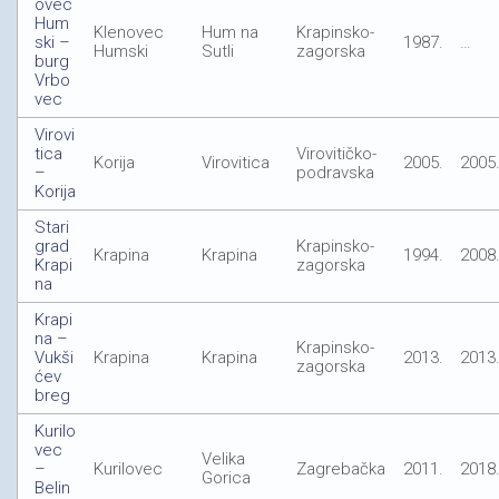
ovec
Hum
Klenovec
Hum na
Krapinsko-
ski –
1987.
…
Humski
Sutli
zagorska
burg
Vrbo
vec
Virovi
tica
Virovitičko-
Korija
Virovitica
2005.
2005
–
podravska
Korija
Stari
grad
Krapinsko-
Krapina
Krapina
1994.
2008
Krapi
zagorska
na
Krapi
na –
Krapinsko-
Vukši
Krapina
Krapina
2013.
2013
zagorska
ćev
breg
Kurilo
vec
Velika
–
Kurilovec
Zagrebačka
2011.
2018
Gorica
Belin