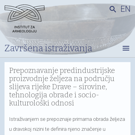
EN
search
Završena istraživanja
menu
Prepoznavanje predindustrijske
proizvodnje željeza na području
slijeva rijeke Drave – sirovine,
tehnologija obrade i socio-
kulturološki odnosi
Istraživanjem se prepoznaje primarna obrada željeza
u dravskoj nizini te definira njeno značenje u