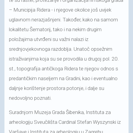
– Municipija Ridera - i njegove okolice još uvijek
uglavnom nerazjašnjeni. Također, kako na samom
lokalitetu Šematorij, tako i na nekim drugim
položajima utvrđeni su važni nalazi iz
srednjovjekovnoga razdoblja. Unatoč opsežnim
istraživanjima koja su se provodila u drugoj pol. 20.
st., topografija antičkoga Ridera te njegov odnos s
predantičkim naseljem na Gradini, kao i eventualno
daljnje korištenje prostora potonje, i dalje su
nedovoljno poznati.
Suradnjom Muzeja Grada Šibenika, Instituta za
arheologiju Sveučilišta Cardinal Stefan Wyszynski iz
Varšave i Instituta za arheologiju u Zagrebu