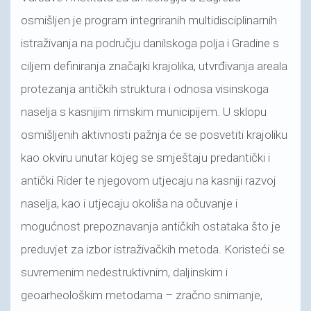
osmišljen je program integriranih multidisciplinarnih
istraživanja na području danilskoga polja i Gradine s
ciljem definiranja značajki krajolika, utvrđivanja areala
protezanja antičkih struktura i odnosa visinskoga
naselja s kasnijim rimskim municipijem. U sklopu
osmišljenih aktivnosti pažnja će se posvetiti krajoliku
kao okviru unutar kojeg se smještaju predantički i
antički Rider te njegovom utjecaju na kasniji razvoj
naselja, kao i utjecaju okoliša na očuvanje i
mogućnost prepoznavanja antičkih ostataka što je
preduvjet za izbor istraživačkih metoda. Koristeći se
suvremenim nedestruktivnim, daljinskim i
geoarheološkim metodama – zračno snimanje,