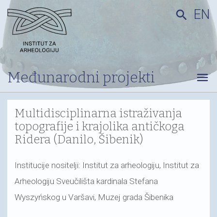
EN
search
Međunarodni projekti
menu
Multidisciplinarna istraživanja
topografije i krajolika antičkoga
Ridera (Danilo, Šibenik)
Institucije nositelji: Institut za arheologiju, Institut za
Arheologiju Sveučilišta kardinala Stefana
Wyszyńskog u Varšavi, Muzej grada Šibenika