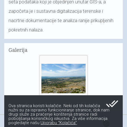
seta podataka koji je objedinjen unutar GIS-a, a
započeta je i sustavna digitalizacija terenske i
nacrtne dokumentacije te analiza ranije prikupljenih
pokretnih nalaza.
Galerija
done_all
Ova stranica koristi kolačiće. Neki od tih kolačića
nužni su za ispravno funkcioniranje stranice, dok nam
drugi služe za praćenje korištenja stranice radi
poboljšanja korisničkog iskustva. Za više informacija
account_tree
fact_check
cookie
pogledajte našu
Uporabu “Kolačića”
.