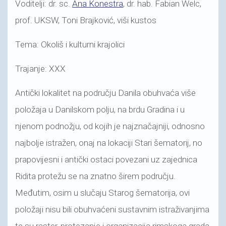
Voditelji: dr. sc.
Ana Konestra
, dr. hab. Fabian Welc,
prof. UKSW, Toni Brajković, viši kustos
Tema: Okoliš i kulturni krajolici
Trajanje: XXX
Antički lokalitet na području Danila obuhvaća više
položaja u Danilskom polju, na brdu Gradina i u
njenom podnožju, od kojih je najznačajniji, odnosno
najbolje istražen, onaj na lokaciji Stari šematorij, no
prapovijesni i antički ostaci povezani uz zajednica
Ridita protežu se na znatno širem području.
Međutim, osim u slučaju Starog šematorija, ovi
položaji nisu bili obuhvaćeni sustavnim istraživanjima
te su raster, protezanje i organizacija rimskoga grada