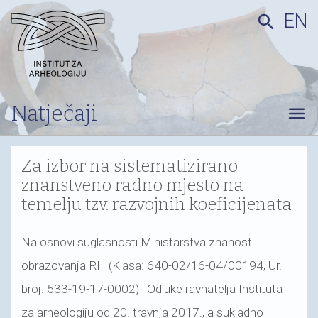
EN
search
Natječaji
menu
Za izbor na sistematizirano
znanstveno radno mjesto na
temelju tzv. razvojnih koeficijenata
Na osnovi suglasnosti Ministarstva znanosti i
obrazovanja RH (Klasa: 640-02/16-04/00194, Ur.
broj: 533-19-17-0002) i Odluke ravnatelja Instituta
za arheologiju od 20. travnja 2017., a sukladno