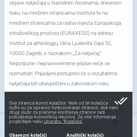
objave natječaja u Narodnim Novinama, dnevnom
tisku, na mrežnim stranicama Instituta te na
mrežnim stranicama za radna mjesta Europskoga
istraživačkog prostora (EURAXESS) na adresu:
Institut za arheologiju, Ulica Ljudevita Gaja 32,
10000 Zagreb, s naznakom „Za natječaj“.
Nepotpune i nepravovremene prijave neće se
razmatrati. Prijavljeni pristupnici će o rezultatima
natječaja biti obaviješteni u zakonskom roku.
done_all
Zagreb, 26.04.2017.
Ova stranica koristi kolačiće. Neki od tih kolačića
nužni su za ispravno funkcioniranje stranice, dok nam
drugi služe za praćenje korištenja stranice radi
poboljšanja korisničkog iskustva. Za više informacija
account_tree
fact_check
cookie
pogledajte našu
Uporabu “Kolačića”
.
Site-map
Uvjeti korištenja
Uporaba “Kolačića”
Obavezni kolačići
Analitički kolačići