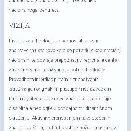
baštine kao jedne od temeljnih odrednica
nacionalnoga identiteta.
VIZIJA
Institut za arheologiju je samostalna javna
znanstvena ustanova koja se potvrđuje kao središnji
nacionalni te postaje prepoznatljivi regionalni centar
za znanstvena istraživanja u polju arheologije.
Provedbom interdisciplinarnih znanstvenih
istraživanja i originalnim pristupom istraživačkim
temama, stvaraju se nova znanja te unapređuje
disciplina arheologije u poticajnom i dinamičnom
okruženju. Aktivnim prenošenjem tako stečenih
znanja i vještina, Institut postaje poželjna ustanova