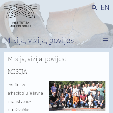
EN
search
Misija, vizija, povijest
menu
Misija, vizija, povijest
MISIJA
Institut za
arheologiju je javna
znanstveno-
istraživačka