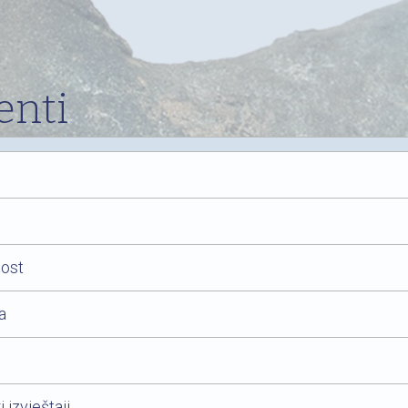
nti
nost
a
 izvještaji