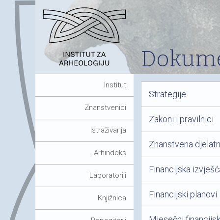
Dokume
Institut
Strategije
Znanstvenici
Zakoni i pravilnici
Istraživanja
Znanstvena djelat
Arhindoks
Financijska izvješć
Laboratoriji
Financijski planovi
Knjižnica
Mjesečni financijski