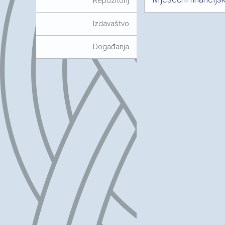
Repozitorij
Izdavaštvo
Događanja