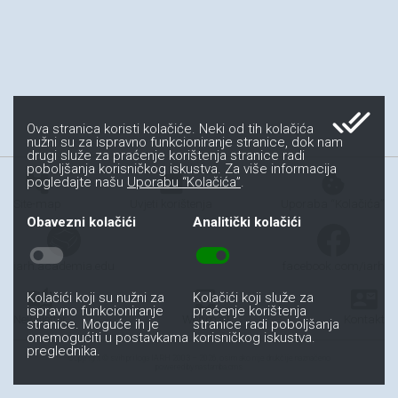
done_all
Ova stranica koristi kolačiće. Neki od tih kolačića
nužni su za ispravno funkcioniranje stranice, dok nam
drugi služe za praćenje korištenja stranice radi
poboljšanja korisničkog iskustva. Za više informacija
account_tree
fact_check
cookie
pogledajte našu
Uporabu “Kolačića”
.
Site-map
Uvjeti korištenja
Uporaba “Kolačića”
Obavezni kolačići
Analitički kolačići
toggle_off
toggle_on
iarh.academia.edu
facebook.com/iarh
auto_stories
all_inbox
contact_mail
Kolačići koji su nužni za
Kolačići koji služe za
ispravno funkcioniranje
praćenje korištenja
Newsletter
Webmail
Kontakt
stranice. Moguće ih je
stranice radi poboljšanja
onemogućiti u postavkama
korisničkog iskustva.
preglednika.
Copyright © svih priloga IARH 2003 – 2026, osim ako nije drukčije naznačeno
powered by nastamba.cms