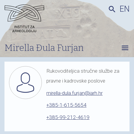
EN
search
Mirella Đula Furjan
menu
Rukovoditeljica stručne službe za
pravne i kadrovske poslove
mirella-dula.furjan@iarh.hr
+385-1-615-5654
+385-99-212-4619