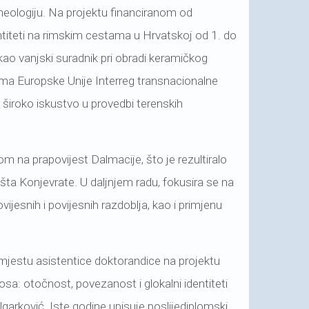
rheologiju. Na projektu financiranom od
ntiteti na rimskim cestama u Hrvatskoj od 1. do
 kao vanjski suradnik pri obradi keramičkog
rama Europske Unije Interreg transnacionalne
 široko iskustvo u provedbi terenskih
m na prapovijest Dalmacije, što je rezultiralo
ta Konjevrate. U daljnjem radu, fokusira se na
vijesnih i povijesnih razdoblja, kao i primjenu
mjestu asistentice doktorandice na projektu
: otočnost, povezanost i glokalni identiteti
arković. Iste godine upisuje poslijediplomski