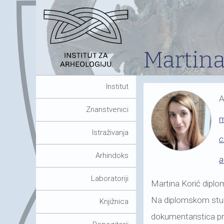
Martina
Institut
A
Znanstvenici
m
Istraživanja
c
Arhindoks
a
Laboratoriji
Martina Korić diplom
Na diplomskom studi
Knjižnica
dokumentaristica pr