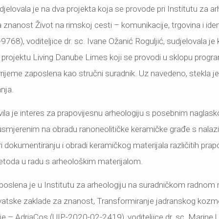
jelovala je na dva projekta koja se provode pri Institutu za a
 znanost Život na rimskoj cesti – komunikacije, trgovina i ide
9768), voditeljice dr. sc. Ivane Ožanić Roguljić, sudjelovala je
na projektu Living Danube Limes koji se provodi u sklopu prog
vrijeme zaposlena kao stručni suradnik. Uz navedeno, stekla je
anja.
vila je interes za prapovijesnu arheologiju s posebnim naglasko
mjerenim na obradu ranoneolitičke keramičke građe s nalaziš
ri dokumentiranju i obradi keramičkog materijala različitih prapo
metoda u radu s arheološkim materijalom.
oslena je u Institutu za arheologiju na suradničkom radnom 
atske zaklade za znanost, Transformiranje jadranskog kozmosa
e – AdriaCos (UIP-2020-02-2419), voditeljice dr. sc. Marine Ug