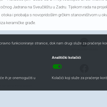
stočnog Jadrana na Sveučilištu u Zadru. Tijekom rada na proje
 otoka i priobalja s novopridošlim grčkim stanovništvom u ok
liza keramičke građe.
ispravno funkcioniranje stranice, dok nam drugi služe za praćenje kor
iarh.academia.edu
Analitički kolačići
toggle_on
facebook.com/iarh
uće ih je onemogućiti u
Kolačići koji služe za praćenje kor
6, osim ako nije drukčije naznačeno