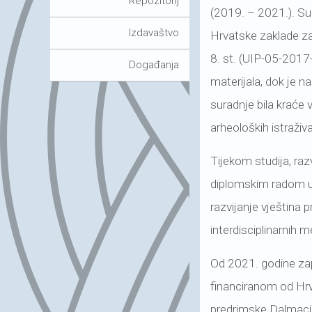
Repozitorij
(2019. – 2021.). Sud
Izdavaštvo
Hrvatske zaklade za
8. st. (UIP-05-2017-
Događanja
materijala, dok je 
suradnje bila kraće 
arheoloških istraživ
Tijekom studija, raz
diplomskim radom us
razvijanje vještina p
interdisciplinarnih 
Od 2021. godine zap
financiranom od Hrv
predrimske Dalmacij