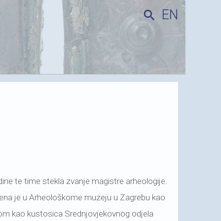
EN
search
dine te time stekla zvanje magistre arheologije.
oslena je u Arheološkome muzeju u Zagrebu kao
tom kao kustosica Srednjovjekovnog odjela