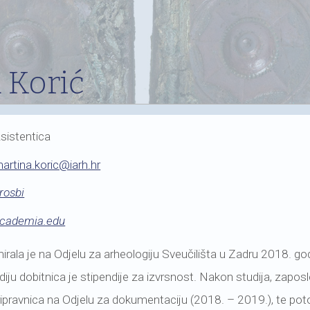
 Korić
sistentica
artina.koric@iarh.hr
rosbi
cademia.edu
irala je na Odjelu za arheologiju Sveučilišta u Zadru 2018. go
ju dobitnica je stipendije za izvrsnost. Nakon studija, zap
ipravnica na Odjelu za dokumentaciju (2018. – 2019.), te po