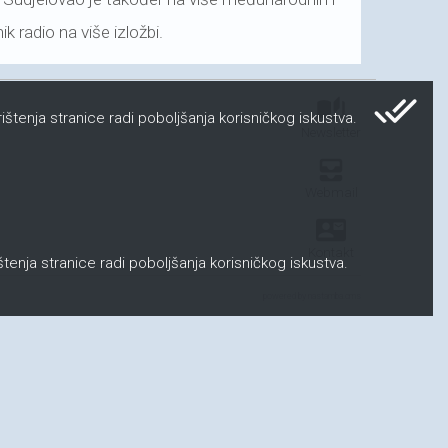
 radio na više izložbi.
done_all
auto_stories
ištenja stranice radi poboljšanja korisničkog iskustva.
Newsletter
all_inbox
Webmail
contact_mail
Kontakt
ištenja stranice radi poboljšanja korisničkog iskustva.
powered by nastamba.cms