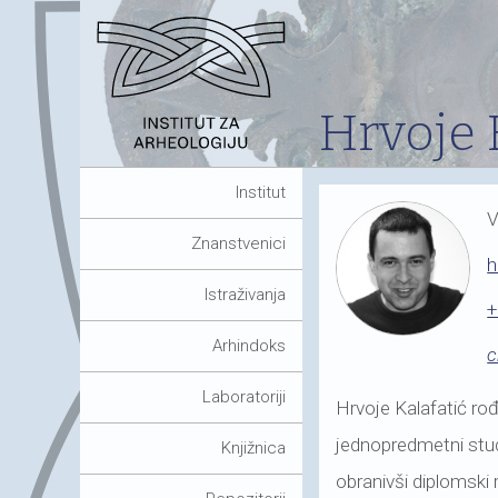
Hrvoje 
Institut
V
Znanstvenici
h
Istraživanja
+
Arhindoks
c
Laboratoriji
Hrvoje Kalafatić ro
jednopredmetni stud
Knjižnica
obranivši diplomski 