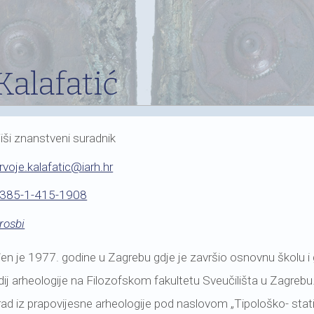
Kalafatić
iši znanstveni suradnik
rvoje.kalafatic@iarh.hr
385-1-415-1908
rosbi
đen je 1977. godine u Zagrebu gdje je završio osnovnu školu i
ij arheologije na Filozofskom fakultetu Sveučilišta u Zagreb
rad iz prapovijesne arheologije pod naslovom „Tipološko- stat