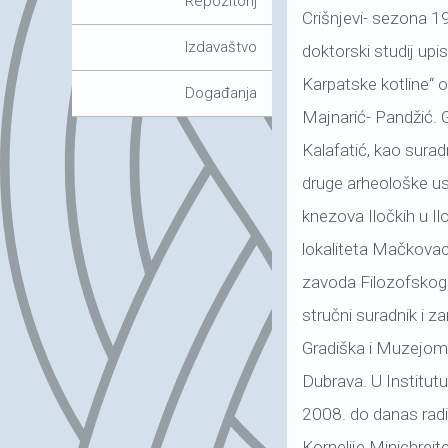
Repozitorij
Crišnjevi- sezona 19
Izdavaštvo
doktorski studij up
Karpatske kotline“ 
Događanja
Majnarić- Pandžić. 
Kalafatić, kao surad
druge arheološke us
knezova Iločkih u Il
lokaliteta Mačkovac
zavoda Filozofskog f
stručni suradnik i z
Gradiška i Muzejom T
Dubrava. U Institut
2008. do danas radi 
Kornelije Minichrei