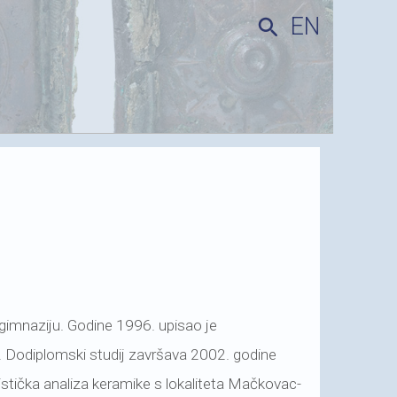
EN
search
 gimnaziju. Godine 1996. upisao je
u. Dodiplomski studij završava 2002. godine
istička analiza keramike s lokaliteta Mačkovac-