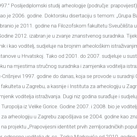
97.” Poslijediplomski studij arheologije (područje: prapovijest
isao je 2006. godine. Doktorsku disertaciju s temom: „Grupa B
obranio je 2011. godine na Filozofskom fakultetu Sveučilišta
Godine 2012. izabran je u zvanje znanstvenog suradnika. Tije
nik i kao voditelj, sudjeluje na brojnim arheološkim istraživanji
tanove u Hrvatskoj. Tako od 2001. do 2007. sudjeluje u sust
oku na mjestima stručnog suradnika i zamjenika voditelja istra
-Crišnjevi 1997. godine do danas, koja se provode u suradnj
akulteta u Zagrebu, a kasnije i Instituta za arheologiju u Zagre
amjenik voditelja istraživanja. Dugi niz godina surađuje i sud
uropolja iz Velike Gorice. Godine 2007. i 2008. bio je voditelj 
u za arheologiju u Zagrebu zapošljava se 2004. godine kao znan
na projektu „Prapovijesni identitet prvih zemljoradničkih popula
ter, odnosno voditelja dr. sc. Zorka Markovića od 2010. godine