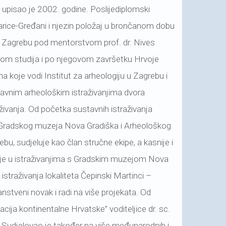
) upisao je 2002. godine. Poslijediplomski
arice-Gređani i njezin položaj u brončanom dobu
 u Zagrebu pod mentorstvom prof. dr. Nives
kom studija i po njegovom završetku Hrvoje
ma koje vodi Institut za arheologiju u Zagrebu i
avnim arheološkim istraživanjima dvora
živanja. Od početka sustavnih istraživanja
i Gradskog muzeja Nova Gradiška i Arheološkog
bu, sudjeluje kao član stručne ekipe, a kasnije i
jeluje u istraživanjima s Gradskim muzejom Nova
istraživanja lokaliteta Čepinski Martinci –
stveni novak i radi na više projekata. Od
cija kontinentalne Hrvatske” voditeljice dr. sc.
. Sudjelovao je također na više međunarodnih i