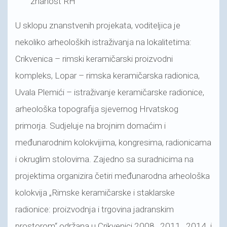
znanost RH
U sklopu znanstvenih projekata, voditeljica je
nekoliko arheoloških istraživanja na lokalitetima:
Crikvenica – rimski keramičarski proizvodni
kompleks, Lopar – rimska keramičarska radionica,
Uvala Plemići – istraživanje keramičarske radionice,
arheološka topografija sjevernog Hrvatskog
primorja. Sudjeluje na brojnim domaćim i
međunarodnim kolokvijima, kongresima, radionicama
i okruglim stolovima. Zajedno sa suradnicima na
projektima organizira četiri međunarodna arheološka
kolokvija „Rimske keramičarske i staklarske
radionice: proizvodnja i trgovina jadranskim
prostorom“ održana u Crikvenici 2008., 2011., 2014. i