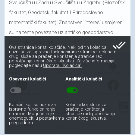
Sveučilištu u Zadru i Sveučilištu u Zagrebu (Filozofski
fakultet, Geodetski fakultet I Prirodoslovno –
matematički fakultet). Znanstveni interesi usmjereni
su na teme povezane uz antičko gospodarstvo
done_all
provincije Dalmacije.
Ova stranica koristi kolačiće. Neki od tih kolačića
nužni su za ispravno funkcioniranje stranice, dok nam
drugi služe za praćenje korištenja stranice radi
poboljšanja korisničkog iskustva. Za više informacija
account_tree
fact_check
cookie
pogledajte našu
Uporabu “Kolačića”
.
Site-map
Uvjeti korištenja
Uporaba “Kolačića”
Obavezni kolačići
Analitički kolačići
toggle_off
toggle_on
iarh.academia.edu
facebook.com/iarh
auto_stories
all_inbox
contact_mail
Kolačići koji su nužni za
Kolačići koji služe za
ispravno funkcioniranje
praćenje korištenja
Newsletter
Webmail
Kontakt
stranice. Moguće ih je
stranice radi poboljšanja
onemogućiti u postavkama
korisničkog iskustva.
preglednika.
Copyright © svih priloga IARH 2003 – 2026, osim ako nije drukčije naznačeno
powered by nastamba.cms