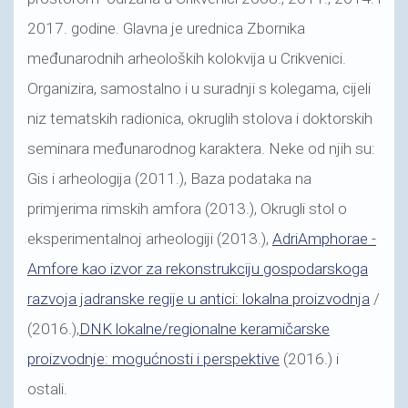
2017. godine. Glavna je urednica Zbornika
međunarodnih arheoloških kolokvija u Crikvenici.
Organizira, samostalno i u suradnji s kolegama, cijeli
niz tematskih radionica, okruglih stolova i doktorskih
seminara međunarodnog karaktera. Neke od njih su:
Gis i arheologija (2011.), Baza podataka na
primjerima rimskih amfora (2013.), Okrugli stol o
eksperimentalnoj arheologiji (2013.),
AdriAmphorae -
Amfore kao izvor za rekonstrukciju gospodarskoga
razvoja jadranske regije u antici: lokalna proizvodnja
/
(2016.),
DNK lokalne/regionalne keramičarske
proizvodnje: mogućnosti i perspektive
(2016.) i
ostali.