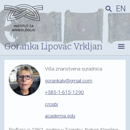
EN
search
Goranka Lipovac Vrkljan
menu
Viša znanstvena suradnica
gorankalv@gmail.com
+385-1-615-1290
crosbi
academia.edu
Rođena je 1962. godine u Zagrebu. Nakon Klasične