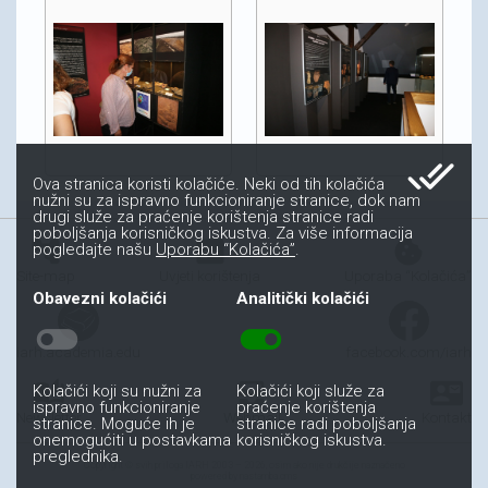
done_all
Ova stranica koristi kolačiće. Neki od tih kolačića
nužni su za ispravno funkcioniranje stranice, dok nam
drugi služe za praćenje korištenja stranice radi
poboljšanja korisničkog iskustva. Za više informacija
account_tree
fact_check
cookie
pogledajte našu
Uporabu “Kolačića”
.
Site-map
Uvjeti korištenja
Uporaba “Kolačića”
Obavezni kolačići
Analitički kolačići
toggle_off
toggle_on
iarh.academia.edu
facebook.com/iarh
auto_stories
all_inbox
contact_mail
Kolačići koji su nužni za
Kolačići koji služe za
ispravno funkcioniranje
praćenje korištenja
Newsletter
Webmail
Kontakt
stranice. Moguće ih je
stranice radi poboljšanja
onemogućiti u postavkama
korisničkog iskustva.
preglednika.
Copyright © svih priloga IARH 2003 – 2026, osim ako nije drukčije naznačeno
powered by nastamba.cms