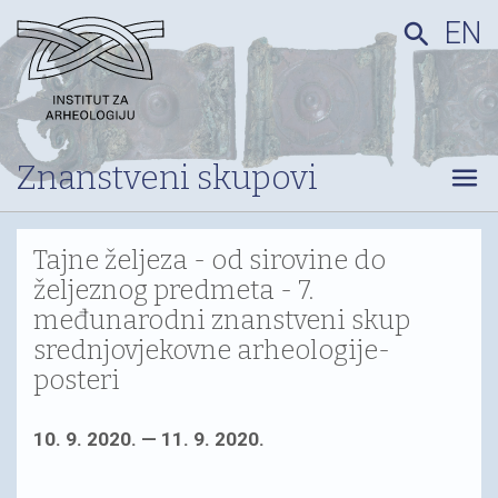
EN
search
Znanstveni skupovi
menu
Tajne željeza - od sirovine do
željeznog predmeta - 7.
međunarodni znanstveni skup
srednjovjekovne arheologije-
posteri
10. 9. 2020. — 11. 9. 2020.
.