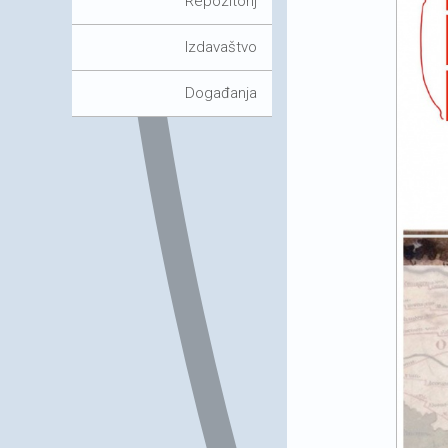
Repozitorij
Izdavaštvo
Događanja