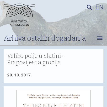
EN
search
Arhiva ostalih događanja
menu
Veliko polje u Slatini -
Prapovijesna groblja
20. 10. 2017.