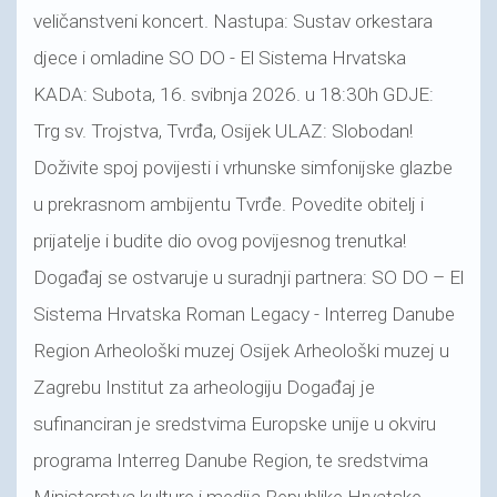
veličanstveni koncert. Nastupa: Sustav orkestara
djece i omladine SO DO - El Sistema Hrvatska
KADA: Subota, 16. svibnja 2026. u 18:30h GDJE:
Trg sv. Trojstva, Tvrđa, Osijek ULAZ: Slobodan!
Doživite spoj povijesti i vrhunske simfonijske glazbe
u prekrasnom ambijentu Tvrđe. Povedite obitelj i
prijatelje i budite dio ovog povijesnog trenutka!
Događaj se ostvaruje u suradnji partnera: SO DO – El
Sistema Hrvatska Roman Legacy - Interreg Danube
Region Arheološki muzej Osijek Arheološki muzej u
Zagrebu Institut za arheologiju Događaj je
sufinanciran je sredstvima Europske unije u okviru
programa Interreg Danube Region, te sredstvima
Ministarstva kulture i medija Republike Hrvatske.