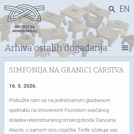
EN
search
Arhiva ostalih događanja
menu
SIMFONIJA NA GRANICI CARSTVA
16. 5. 2026.
Pridružite nam se na jedinstvenom glazbenom
spektaklu na otvorenom! Povodom svečanog
dolaska rekonstruiranog rimskog broda Danuvina
Alacris, u samom srcu osječke Tvrđe očekuje vas