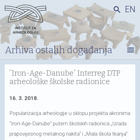
EN
search
Arhiva ostalih događanja
menu
“Iron-Age-Danube” Interreg DTP
arheološke školske radionice
16. 3. 2018.
Popularizacija arheologije u sklopu projekta akronima
“Iron-Age-Danube“ putem školskih radionica „Izrada
prapovijesnog metalnog nakita“ i „Mala škola tkanja“