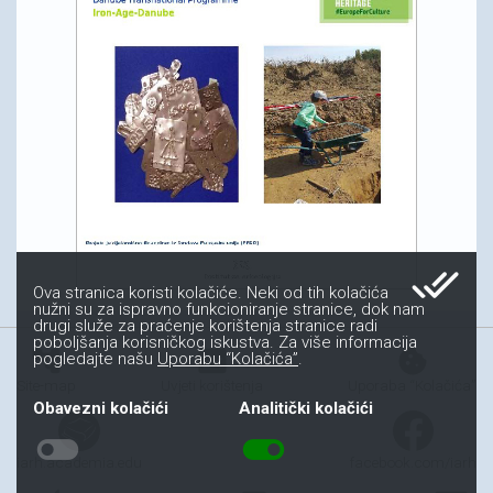
done_all
Ova stranica koristi kolačiće. Neki od tih kolačića
nužni su za ispravno funkcioniranje stranice, dok nam
drugi služe za praćenje korištenja stranice radi
poboljšanja korisničkog iskustva. Za više informacija
account_tree
fact_check
cookie
pogledajte našu
Uporabu “Kolačića”
.
Site-map
Uvjeti korištenja
Uporaba “Kolačića”
Obavezni kolačići
Analitički kolačići
toggle_off
toggle_on
iarh.academia.edu
facebook.com/iarh