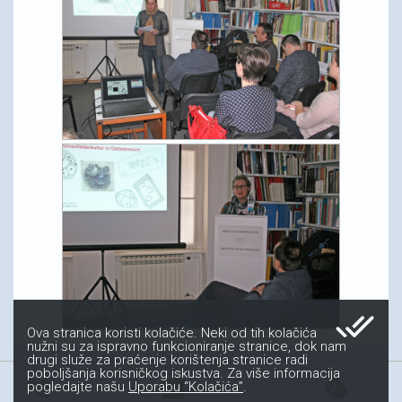
done_all
Ova stranica koristi kolačiće. Neki od tih kolačića
nužni su za ispravno funkcioniranje stranice, dok nam
drugi služe za praćenje korištenja stranice radi
poboljšanja korisničkog iskustva. Za više informacija
account_tree
fact_check
cookie
pogledajte našu
Uporabu “Kolačića”
.