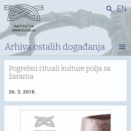
EN
search
Arhiva ostalih događanja
menu
Pogrebni rituali kulture polja sa
žarama
26. 3. 2018.