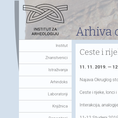
Arhiva 
Institut
Ceste i rij
Znanstvenici
11. 11. 2019. — 12
Istraživanja
Najava Okruglog st
Arhindoks
Ceste i rijeke, lonci i
Laboratoriji
Interakcija, analogije 
Knjižnica
11-12 Studeni 201