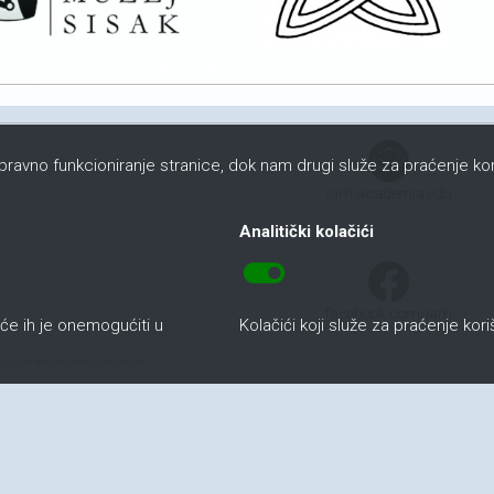
ispravno funkcioniranje stranice, dok nam drugi služe za praćenje kor
iarh.academia.edu
Analitički kolačići
toggle_on
facebook.com/iarh
uće ih je onemogućiti u
Kolačići koji služe za praćenje kor
6, osim ako nije drukčije naznačeno