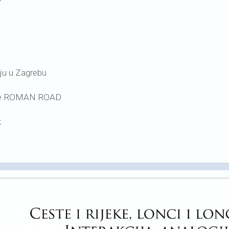
iju u Zagrebu
the ROMAN ROAD
k