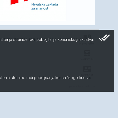
done_all
auto_stories
ištenja stranice radi poboljšanja korisničkog iskustva.
Newsletter
all_inbox
Webmail
contact_mail
Kontakt
ištenja stranice radi poboljšanja korisničkog iskustva.
powered by nastamba.cms