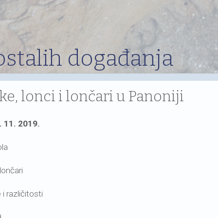
ostalih događanja
eke, lonci i lončari u Panoniji
. 11. 2019.
ola
 lončari
i različitosti
9