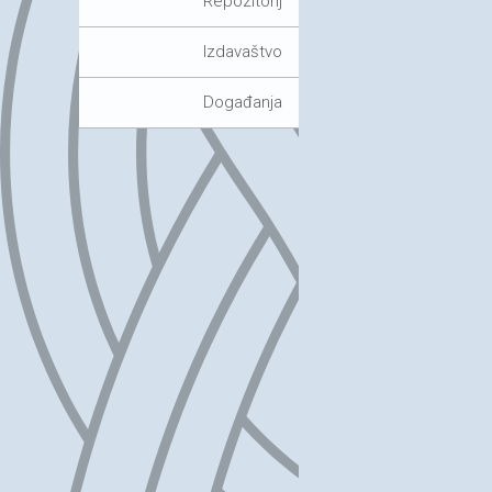
Repozitorij
Izdavaštvo
Događanja