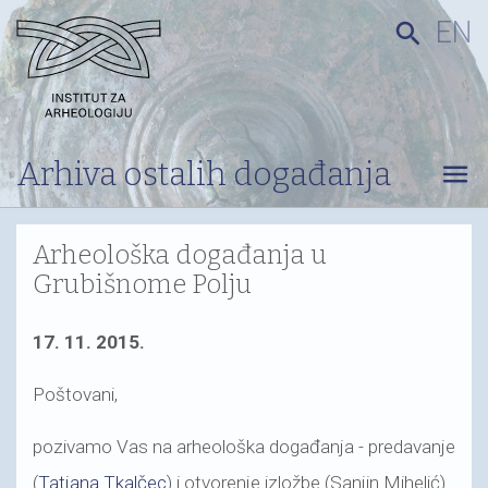
EN
search
Arhiva ostalih događanja
menu
Arheološka događanja u
Grubišnome Polju
17. 11. 2015.
Poštovani,
pozivamo Vas na arheološka događanja - predavanje
(
Tatjana Tkalčec
) i otvorenje izložbe (Sanjin Mihelić)