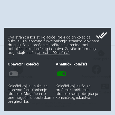
done_all
Ova stranica koristi kolačiće. Neki od tih kolačića
nužni su za ispravno funkcioniranje stranice, dok nam
drugi služe za praćenje korištenja stranice radi
poboljšanja korisničkog iskustva. Za više informacija
account_tree
fact_check
cookie
pogledajte našu
Uporabu “Kolačića”
.
Site-map
Terms of use
Cookie policy
Obavezni kolačići
Analitički kolačići
toggle_off
toggle_on
iarh.academia.edu
facebook.com/iarh
auto_stories
all_inbox
contact_mail
Kolačići koji su nužni za
Kolačići koji služe za
ispravno funkcioniranje
praćenje korištenja
Newsletter
Webmail
Contact
stranice. Moguće ih je
stranice radi poboljšanja
onemogućiti u postavkama
korisničkog iskustva.
preglednika.
Copyright © svih priloga IARH 2003 – 2026, osim ako nije drukčije naznačeno
powered by nastamba.cms