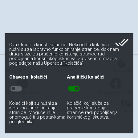
done_all
Ova stranica koristi kolačiće. Neki od tih kolačića
nužni su za ispravno funkcioniranje stranice, dok nam
drugi služe za praćenje korištenja stranice radi
poboljšanja korisničkog iskustva. Za više informacija
account_tree
fact_check
cookie
pogledajte našu
Uporabu “Kolačića”
.
Site-map
Terms of use
Cookie policy
Obavezni kolačići
Analitički kolačići
toggle_off
toggle_on
iarh.academia.edu
facebook.com/iarh
auto_stories
all_inbox
contact_mail
Kolačići koji su nužni za
Kolačići koji služe za
ispravno funkcioniranje
praćenje korištenja
Newsletter
Webmail
Contact
stranice. Moguće ih je
stranice radi poboljšanja
onemogućiti u postavkama
korisničkog iskustva.
preglednika.
Copyright © svih priloga IARH 2003 – 2026, osim ako nije drukčije naznačeno
powered by nastamba.cms