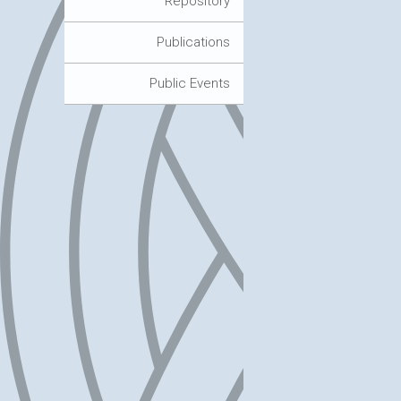
Repository
Publications
Public Events